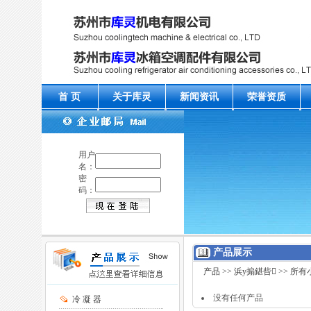
首 页
关于库灵
新闻资讯
荣誉资质
用户
名：
密
码：
产品展示
产品
>>
浜у搧鍖呰
>> 所有
没有任何产品
冷 凝 器