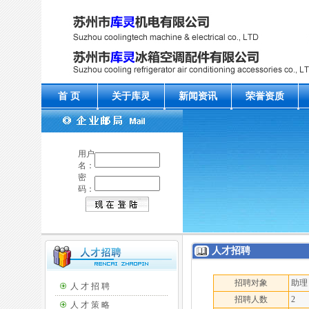
首 页
关于库灵
新闻资讯
荣誉资质
用户
名：
密
码：
人才招聘
招聘对象
助理
人 才 招 聘
招聘人数
2
人 才 策 略