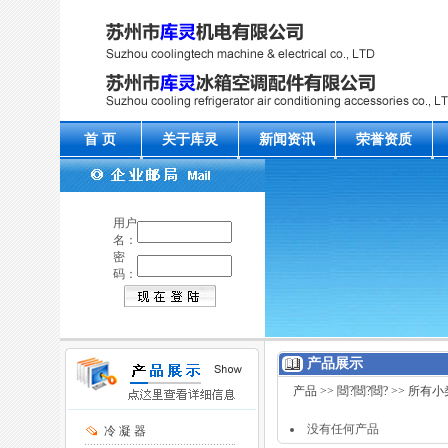
首 页
关于库灵
新闻资讯
荣誉资质
用户
名：
密
码：
产品展示
产品
>>
閸?閸?閸?
>> 所有小
没有任何产品
冷 凝 器